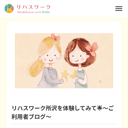
menu
リハスワーク所沢を体験してみて🌟～ご
利用者ブログ～