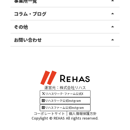
事業所一覧
arrow_drop_up
リハスファーム
関東エリア
コラム・ブログ
arrow_drop_up
東北エリア
事業所ブログ
その他
arrow_drop_up
甲信越エリア
ご利用者様の声
お知らせ
お問い合わせ
arrow_drop_up
北陸エリア
お役立ちコラム
よくある質問
資料請求
東海エリア
見学・相談
関西エリア
運営元：株式会社リハス
四国・九州エリア
リハスワーク･ファーム公式X
リハスワーク公式Instgram
リハスファーム公式Instgram
コーポレートサイト
個人情報保護方針
Copylight © REHAS All rights reserved.