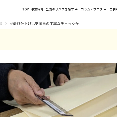
arrow_drop_up
arrow_drop_up
TOP
事業紹介
全国のリハスを探す
コラム・ブログ
ご利
関東エリア
お役立ちコラム
覧
✅️最終仕上げは支援員の丁寧なチェックか...
東北エリア
事業所ブログ
甲信越エリア
北陸エリア
東海エリア
関西エリア
四国・九州エリア