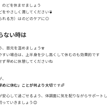
、のどを休ませましょう
どをやさしく潤してください🍵
られる方）はのどのケアに◎
まらない時は
う、首元を温めましょう🧣
やすい場合は、上半身を少し高くして休むのも効果的です
せず早めに休憩してくださいね
が、
早めに休む」ことが何より大切
です🌈
が安心して過ごせるよう、体調面に気を配りながらサポート
切っていきましょう😊