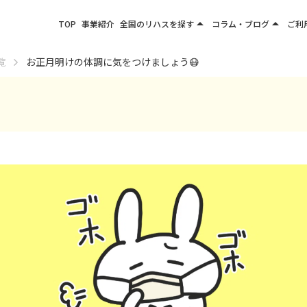
arrow_drop_up
arrow_drop_up
TOP
事業紹介
全国のリハスを探す
コラム・ブログ
ご利
関東エリア
お役立ちコラム
覧
お正月明けの体調に気をつけましょう😷
東北エリア
事業所ブログ
甲信越エリア
北陸エリア
東海エリア
関西エリア
四国・九州エリア