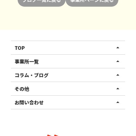
TOP
arrow_drop_up
リハスワーク
事業所一覧
arrow_drop_up
リハスファーム
関東エリア
コラム・ブログ
arrow_drop_up
東北エリア
事業所ブログ
その他
arrow_drop_up
甲信越エリア
ご利用者様の声
お知らせ
お問い合わせ
arrow_drop_up
北陸エリア
お役立ちコラム
よくある質問
資料請求
東海エリア
見学・相談