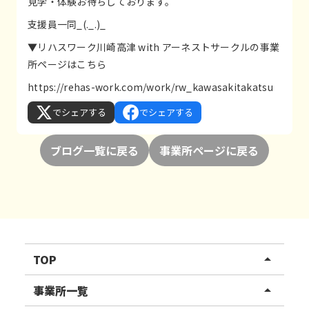
見学・体験お待ちしております。
支援員一同_(._.)_
▼リハスワーク川崎高津 with アーネストサークルの事業
所ページはこちら
https://rehas-work.com/work/rw_kawasakitakatsu
でシェアする
でシェアする
ブログ一覧に戻る
事業所ページに戻る
TOP
arrow_drop_up
リハスワーク
事業所一覧
arrow_drop_up