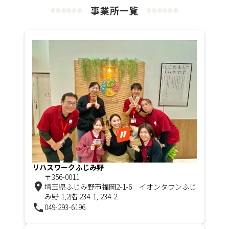
事業所一覧
●
●
●
●
●
●
●
●
●
●
●
●
リハスワークふじみ野
〒356-0011
room
埼玉県ふじみ野市福岡2-1-6 イオンタウンふじ
み野 1,2階 234-1, 234-2
phone
049-293-6196