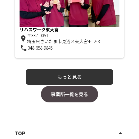
リハスワーク東大宮
〒337-0051
room
埼玉県さいたま市見沼区東大宮4-12-8
phone
048-658-9845
もっと見る
事業所一覧を見る
TOP
arrow_drop_up