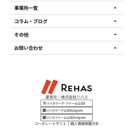
リハスワーク
事業所一覧
arrow_drop_up
リハスファーム
関東エリア
コラム・ブログ
arrow_drop_up
東北エリア
事業所ブログ
その他
arrow_drop_up
甲信越エリア
ご利用者様の声
お知らせ
お問い合わせ
arrow_drop_up
北陸エリア
お役立ちコラム
よくある質問
資料請求
東海エリア
見学・相談
関西エリア
運営元：株式会社リハス
四国・九州エリア
リハスワーク･ファーム公式X
リハスワーク公式Instgram
リハスファーム公式Instgram
コーポレートサイト
個人情報保護方針
Copylight © REHAS All rights reserved.