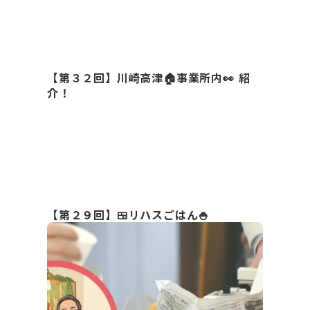
【第３２回】川崎高津🏠事業所内👀 紹
介！
【第２９回】🍱リハスごはん🍚