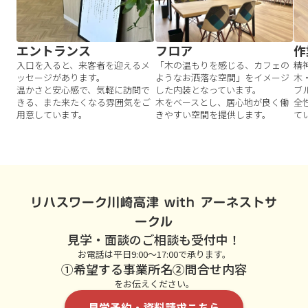
エントランス
フロア
作
入口を入ると、来客者を迎えるメ
「木の温もりを感じる、カフェの
精
ッセージがあります。
ようなお洒落な空間」をイメージ
木
温かさと安心感で、気軽に訪問で
した内装となっています。
ブ
きる、また来たくなる雰囲気をご
木をベースとし、居心地が良く働
全
用意しています。
きやすい空間を提供します。
て
リハスワーク川崎高津 with アーネストサ
ークル
見学・面談のご相談も受付中！
お電話は平日9:00～17:00で承ります。
①希望する事業所名②問合せ内容
をお伝えください。
見学予約・資料請求こちら