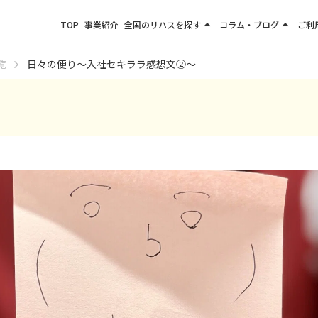
arrow_drop_up
arrow_drop_up
TOP
事業紹介
全国のリハスを探す
コラム・ブログ
ご利
関東エリア
お役立ちコラム
覧
日々の便り〜入社セキララ感想文②〜
東北エリア
事業所ブログ
甲信越エリア
北陸エリア
東海エリア
関西エリア
四国・九州エリア