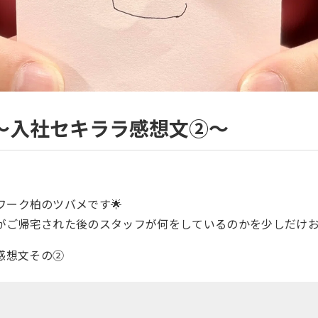
〜入社セキララ感想文②〜
ワーク柏のツバメです🌟
がご帰宅された後のスタッフが何をしているのかを少しだけ
感想文その②