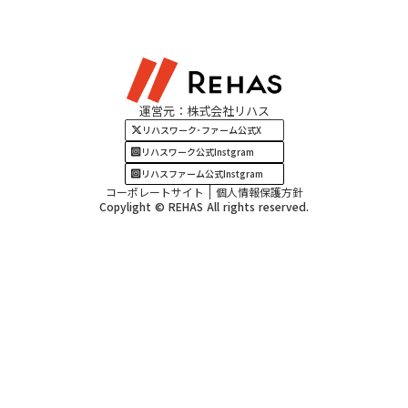
東海エリア
見学・相談
関西エリア
運営元：株式会社リハス
四国・九州エリア
リハスワーク･ファーム公式X
リハスワーク公式Instgram
リハスファーム公式Instgram
コーポレートサイト
個人情報保護方針
Copylight © REHAS All rights reserved.