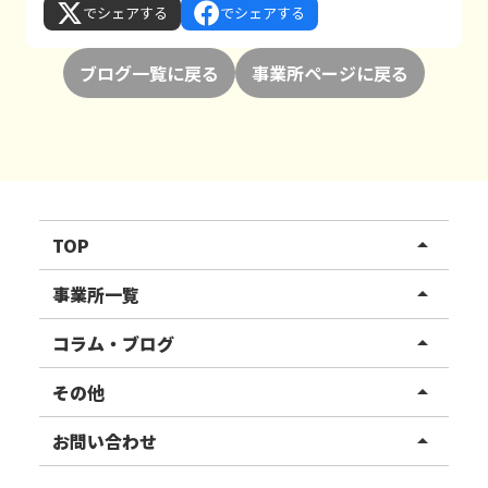
でシェアする
でシェアする
ブログ一覧に戻る
事業所ページに戻る
TOP
arrow_drop_up
リハスワーク
事業所一覧
arrow_drop_up
リハスファーム
関東エリア
コラム・ブログ
arrow_drop_up
東北エリア
事業所ブログ
その他
arrow_drop_up
甲信越エリア
ご利用者様の声
お知らせ
お問い合わせ
arrow_drop_up
北陸エリア
お役立ちコラム
よくある質問
資料請求