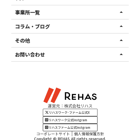
リハスワーク
事業所一覧
arrow_drop_up
リハスファーム
関東エリア
コラム・ブログ
arrow_drop_up
東北エリア
事業所ブログ
その他
arrow_drop_up
甲信越エリア
ご利用者様の声
お知らせ
お問い合わせ
arrow_drop_up
北陸エリア
お役立ちコラム
よくある質問
資料請求
東海エリア
見学・相談
関西エリア
運営元：株式会社リハス
四国・九州エリア
リハスワーク･ファーム公式X
リハスワーク公式Instgram
リハスファーム公式Instgram
コーポレートサイト
個人情報保護方針
Copylight © REHAS All rights reserved.