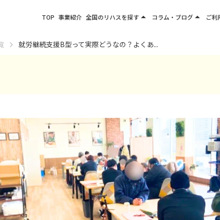
arrow_drop_up
arrow_drop_up
TOP
事業紹介
全国のリハスを探す
コラム・ブログ
ご利
関東エリア
お役立ちコラム
覧
就労継続支援B型って実際どうなの？よくあ...
東北エリア
事業所ブログ
甲信越エリア
北陸エリア
東海エリア
関西エリア
四国・九州エリア