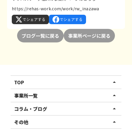
https://rehas-work.com/work/rw_inazawa
でシェアする
でシェアする
ブログ一覧に戻る
事業所ページに戻る
TOP
arrow_drop_up
リハスワーク
事業所一覧
arrow_drop_up
リハスファーム
関東エリア
コラム・ブログ
arrow_drop_up
東北エリア
事業所ブログ
その他
arrow_drop_up