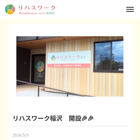
menu
リハスワーク稲沢 開設🎉🎉
2026/5/5