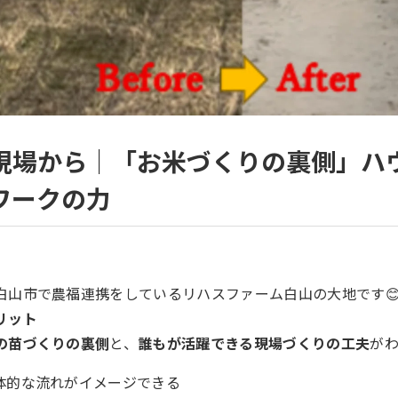
現場から｜「お米づくりの裏側」ハ
ワークの力
白山市で農福連携をしているリハスファーム白山の大地です
リット
の苗づくりの裏側
と、
誰もが活躍できる現場づくりの工夫
が
体的な流れがイメージできる