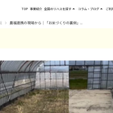
arrow_drop_up
arrow_drop_up
TOP
事業紹介
全国のリハスを探す
コラム・ブログ
ご利
関東エリア
お役立ちコラム
覧
農福連携の現場から｜「お米づくりの裏側」...
東北エリア
事業所ブログ
甲信越エリア
北陸エリア
東海エリア
関西エリア
四国・九州エリア