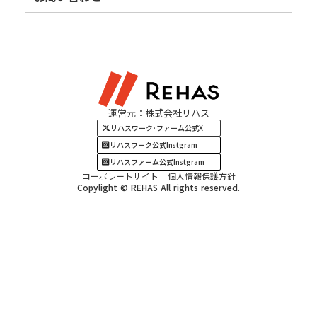
北陸エリア
お役立ちコラム
よくある質問
資料請求
東海エリア
見学・相談
関西エリア
運営元：株式会社リハス
四国・九州エリア
リハスワーク･ファーム公式X
リハスワーク公式Instgram
リハスファーム公式Instgram
コーポレートサイト
個人情報保護方針
Copylight © REHAS All rights reserved.