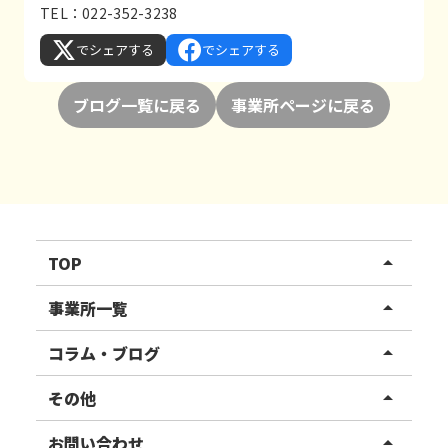
TEL：022-352-3238
でシェアする
でシェアする
ブログ一覧に戻る
事業所ページに戻る
TOP
arrow_drop_up
リハスワーク
事業所一覧
arrow_drop_up
リハスファーム
関東エリア
コラム・ブログ
arrow_drop_up
東北エリア
事業所ブログ
その他
arrow_drop_up
甲信越エリア
ご利用者様の声
お知らせ
お問い合わせ
arrow_drop_up