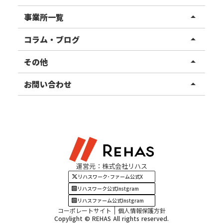
リハスワーク
事業所一覧
arrow_drop_up
リハスファーム
関東エリア
コラム・ブログ
arrow_drop_up
東北エリア
事業所ブログ
その他
arrow_drop_up
甲信越エリア
ご利用者様の声
お知らせ
お問い合わせ
arrow_drop_up
北陸エリア
お役立ちコラム
よくある質問
資料請求
東海エリア
見学・相談
関西エリア
運営元：株式会社リハス
四国・九州エリア
リハスワーク･ファーム公式X
リハスワーク公式Instgram
リハスファーム公式Instgram
コーポレートサイト
個人情報保護方針
Copylight © REHAS All rights reserved.