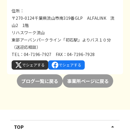
住所：
〒270-0124千葉県流山市南319番GLP ALFALINK 流
山2 1階
リハスワーク流山
東部アーバンパークライン「初石駅」よりバス１０分
（送迎応相談）
TEL：04-7196-7927 FAX：04-7196-7928
でシェアする
でシェアする
ブログ一覧に戻る
事業所ページに戻る
TOP
arrow_drop_up