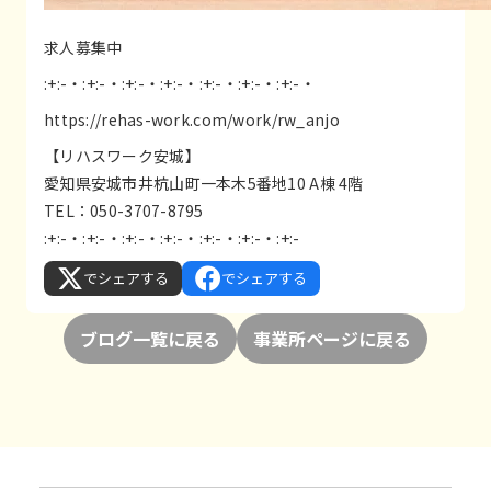
求人募集中
:+:-・:+:-・:+:-・:+:-・:+:-・:+:-・:+:-・
https://rehas-work.com/work/rw_anjo
【リハスワーク安城】
愛知県安城市井杭山町一本木5番地10 A棟 4階
TEL：050-3707-8795
:+:-・:+:-・:+:-・:+:-・:+:-・:+:-・:+:-
でシェアする
でシェアする
ブログ一覧に戻る
事業所ページに戻る