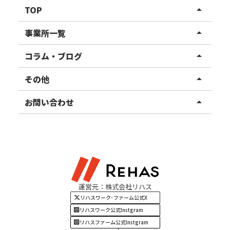
TOP
arrow_drop_up
リハスワーク
事業所一覧
arrow_drop_up
リハスファーム
関東エリア
コラム・ブログ
arrow_drop_up
東北エリア
事業所ブログ
その他
arrow_drop_up
甲信越エリア
ご利用者様の声
お知らせ
お問い合わせ
arrow_drop_up
北陸エリア
お役立ちコラム
よくある質問
資料請求
東海エリア
見学・相談
関西エリア
運営元：株式会社リハス
四国・九州エリア
リハスワーク･ファーム公式X
リハスワーク公式Instgram
リハスファーム公式Instgram