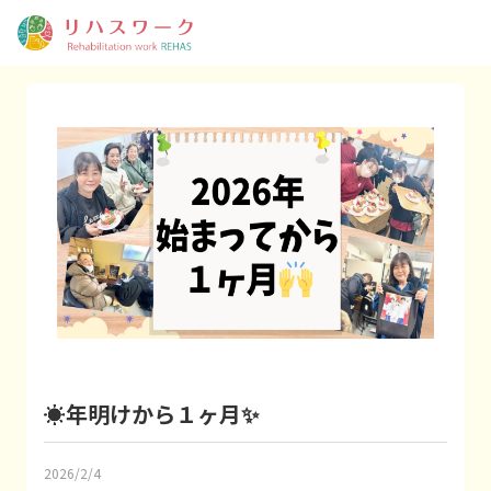
☀️年明けから１ヶ月✨
2026/2/4