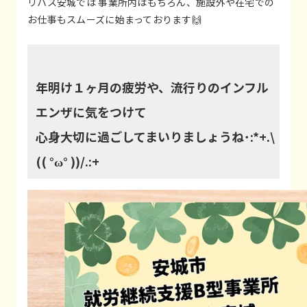
リハス安城では 事業所内はもちろん、施設外や在宅での
お仕事もスムーズに始まっております🙌
年明け１ヶ月の疲労や、流行りのインフル
エンザに気をつけて
心身大切に過ごしてまいりましょうね･:*+.\
(( °ω° ))/.:+