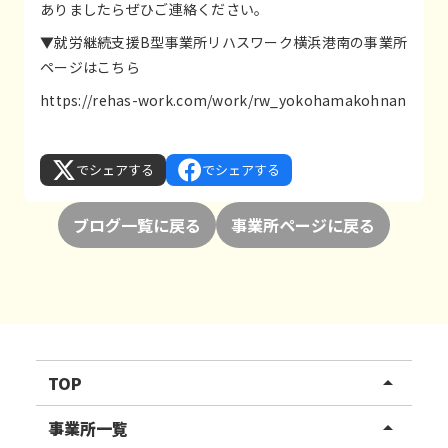
ありましたらぜひご連絡ください。
▼就労継続支援B型事業所リハスワーク横浜港南の事業所
ページはこちら
https://rehas-work.com/work/rw_yokohamakohnan
でシェアする
でシェアする
ブログ一覧に戻る
事業所ページに戻る
TOP
arrow_drop_up
リハスワーク
事業所一覧
arrow_drop_up