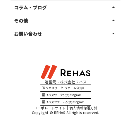
リハスファーム
関東エリア
コラム・ブログ
arrow_drop_up
東北エリア
事業所ブログ
その他
arrow_drop_up
甲信越エリア
ご利用者様の声
お知らせ
お問い合わせ
arrow_drop_up
北陸エリア
お役立ちコラム
よくある質問
資料請求
東海エリア
見学・相談
関西エリア
運営元：株式会社リハス
四国・九州エリア
リハスワーク･ファーム公式X
リハスワーク公式Instgram
リハスファーム公式Instgram
コーポレートサイト
個人情報保護方針
Copylight © REHAS All rights reserved.