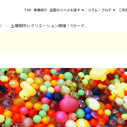
arrow_drop_up
arrow_drop_up
TOP
事業紹介
全国のリハスを探す
コラム・ブログ
ご利
関東エリア
お役立ちコラム
覧
土曜開所レクリエーション開催！🃏カード...
東北エリア
事業所ブログ
甲信越エリア
北陸エリア
東海エリア
関西エリア
四国・九州エリア