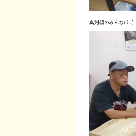
真剣顔のみんな(
'ω'
)