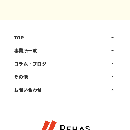
TOP
arrow_drop_up
リハスワーク
事業所一覧
arrow_drop_up
リハスファーム
関東エリア
コラム・ブログ
arrow_drop_up
東北エリア
事業所ブログ
その他
arrow_drop_up
甲信越エリア
ご利用者様の声
お知らせ
お問い合わせ
arrow_drop_up
北陸エリア
お役立ちコラム
よくある質問
資料請求
東海エリア
見学・相談
関西エリア