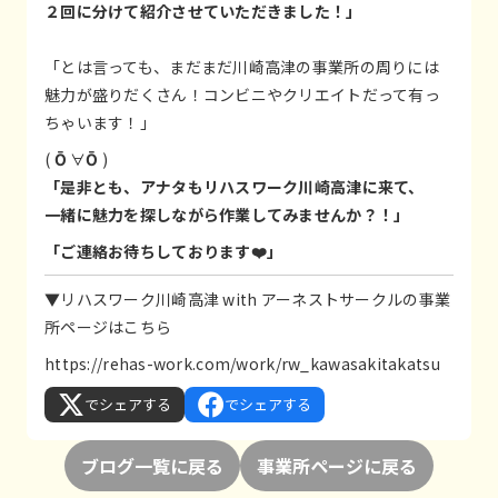
２回に分けて紹介させていただきました！」
「とは言っても、まだまだ川崎高津の事業所の周りには
魅力が盛りだくさん！コンビニやクリエイトだって有っ
ちゃいます！」
(
Ō
∀
Ō
)
「是非とも、アナタもリハスワーク川崎高津に来て、
一緒に魅力を探しながら作業してみませんか？！」
「ご連絡お待ちしております❤️」
▼リハスワーク川崎高津 with アーネストサークルの事業
所ページはこちら
https://rehas-work.com/work/rw_kawasakitakatsu
でシェアする
でシェアする
ブログ一覧に戻る
事業所ページに戻る