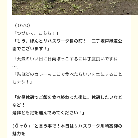
（ Ō∀Ō）
「つづいて、こちら！」
「もう、ほんとリハスワーク目の前！ 二子坂戸緑道公
園でございます！」
「天気のいい日に日向ぼっこするには丁度良いですね
～」
「先ほどのカレーもここで食べたら匂いを気にすること
もナシ！」
「お昼休憩でご飯を食べ終わった後に、休憩したいなど
など！
是非とも足を運んでみてください！」
(
Ō
∀
Ō
)
「と言う事で！本日はリハスワーク川崎高津の
魅力を