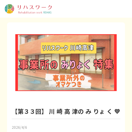
【第３３回】 川 崎 高 津の み りょ く 💛
2026/4/6