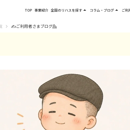
arrow_drop_up
arrow_drop_up
TOP
事業紹介
全国のリハスを探す
コラム・ブログ
ご利
関東エリア
お役立ちコラム
覧
✍️ご利用者さまブログ💁
東北エリア
事業所ブログ
甲信越エリア
北陸エリア
東海エリア
関西エリア
四国・九州エリア