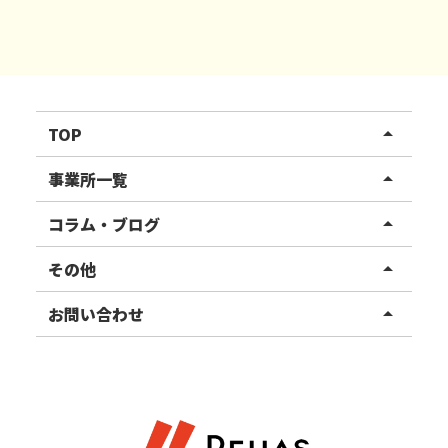
TOP
arrow_drop_up
リハスワーク
事業所一覧
arrow_drop_up
リハスファーム
関東エリア
コラム・ブログ
arrow_drop_up
東北エリア
事業所ブログ
その他
arrow_drop_up
甲信越エリア
ご利用者様の声
お知らせ
お問い合わせ
arrow_drop_up
北陸エリア
お役立ちコラム
よくある質問
資料請求
東海エリア
見学・相談
関西エリア