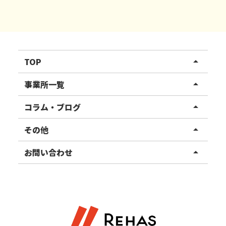
TOP
arrow_drop_up
リハスワーク
事業所一覧
arrow_drop_up
リハスファーム
関東エリア
コラム・ブログ
arrow_drop_up
東北エリア
事業所ブログ
その他
arrow_drop_up
甲信越エリア
ご利用者様の声
お知らせ
お問い合わせ
arrow_drop_up
北陸エリア
お役立ちコラム
よくある質問
資料請求
東海エリア
見学・相談
関西エリア