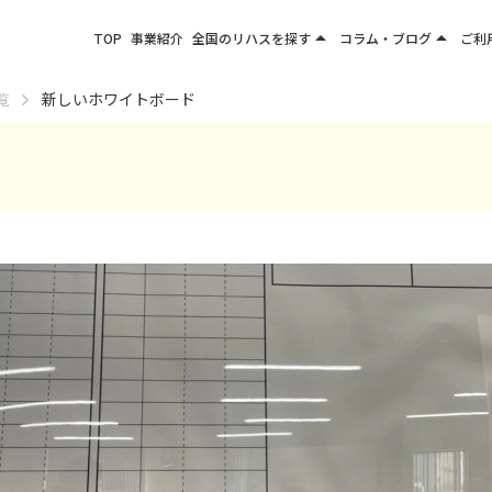
arrow_drop_up
arrow_drop_up
TOP
事業紹介
全国のリハスを探す
コラム・ブログ
ご利
関東エリア
お役立ちコラム
覧
新しいホワイトボード
東北エリア
事業所ブログ
甲信越エリア
北陸エリア
東海エリア
関西エリア
四国・九州エリア