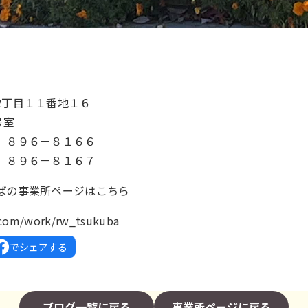
2丁目１１番地１６
号室
）８９６－８１６６
）８９６－８１６７
ばの事業所ページはこちら
k.com/work/rw_tsukuba
でシェアする
ブログ一覧に戻る
事業所ページに戻る