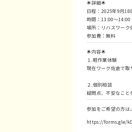
🌟詳細🌟
日程：2025年9月18
時間：13:00～14:00
場所：リハスワーク佐
参加費：無料
🌟内容🌟
１.軽作業体験
現在ワーク佐倉で取
２.個別相談
疑問点、不安なこと
参加をご希望の方は
https://forms.gle