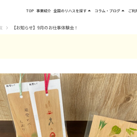
arrow_drop_up
arrow_drop_up
TOP
事業紹介
全国のリハスを探す
コラム・ブログ
ご利
関東エリア
お役立ちコラム
覧
【お知らせ】9月のお仕事体験会！
東北エリア
事業所ブログ
甲信越エリア
北陸エリア
東海エリア
関西エリア
四国・九州エリア