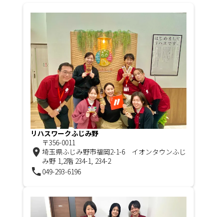
リハスワークふじみ野
〒356-0011
room
埼玉県ふじみ野市福岡2-1-6 イオンタウンふじ
み野 1,2階 234-1, 234-2
phone
049-293-6196