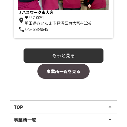
リハスワーク東大宮
〒337-0051
room
埼玉県さいたま市見沼区東大宮4-12-8
phone
048-658-9845
もっと見る
事業所一覧を見る
TOP
arrow_drop_up
リハスワーク
事業所一覧
arrow_drop_up