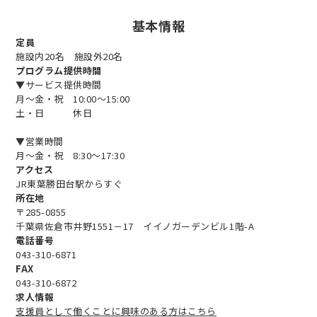
基本情報
定員
施設内20名 施設外20名
プログラム提供時間
▼サービス提供時間
月～金・祝 10:00～15:00
土・日 休日
▼営業時間
月～金・祝 8:30～17:30
アクセス
JR東葉勝田台駅からすぐ
所在地
〒285-0855
千葉県佐倉市井野1551－17 イイノガーデンビル1階-A
電話番号
043-310-6871
FAX
043-310-6872
求人情報
支援員として働くことに興味のある方はこちら