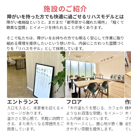
施設のご紹介
障がいを持った方でも快適に過ごせるリハスモデルとは
障がい者施設というと、まだまだ「都市部から離れた場所」「暗くて
簡素な空間」とイメージを持たれることが多くあります。
そこで私たちは、障がいをお持ちの方でも明るく安心して作業に取り
組める環境を提供したいという想いから、内装にこだわった空間づく
りを「リハスモデル」として採用しています。
エントランス
フロア
作
入口を入ると、来客者を迎えるメ
「木の温もりを感じる、カフェの
精
ッセージがあります。
ようなお洒落な空間」をイメージ
木
温かさと安心感で、気軽に訪問で
した内装となっています。
ブ
きる、また来たくなる雰囲気をご
木をベースとし、居心地が良く働
全
用意しています。
きやすい空間を提供します。
て