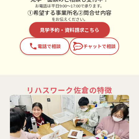
お電話は平日9:00～17:00で承ります。
①希望する事業所名②問合せ内容
をお伝えください。
見学予約・資料請求こちら
phone
電話で相談
チャットで相談
リハスワーク佐倉の特徴