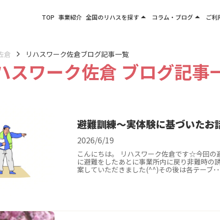
arrow_drop_up
arrow_drop_up
TOP
事業紹介
全国のリハスを探す
コラム・ブログ
ご利
関東エリア
お役立ちコラム
東北エリア
事業所ブログ
佐倉
リハスワーク佐倉ブログ記事一覧
ハスワーク佐倉 ブログ記事
甲信越エリア
北陸エリア
東海エリア
関西エリア
避難訓練～実体験に基づいたお
四国・九州エリア
2026/6/19
こんにちは。 リハスワーク佐倉です☆今回の
に避難をしたあとに事業所内に戻り非難時の
案していただきました(^^)その後は各テーブ･