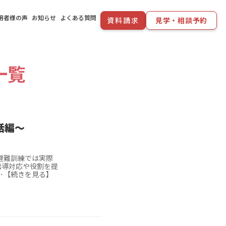
用者様の声
お知らせ
よくある質問
資料請求
見学・相談予約
一覧
話編～
避難訓練では実際
誘導対応や役割を提
･･【続きを見る】