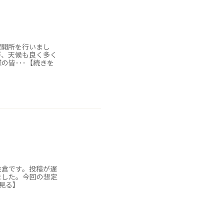
曜開所を行いまし
が、天候も良く多く
の皆･･･【続きを
佐倉です。投稿が遅
ました。今回の想定
を見る】