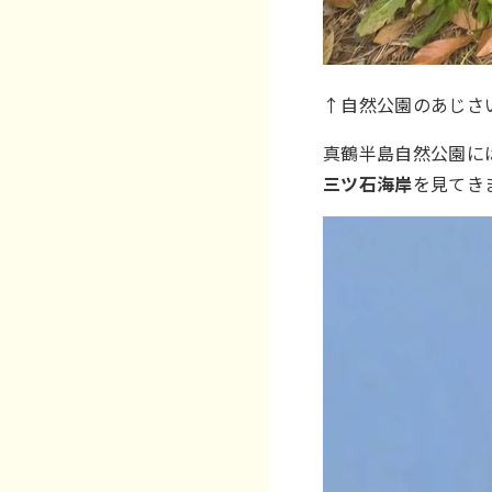
↑自然公園のあじさ
真鶴半島自然公園に
三ツ石海岸
を見てき