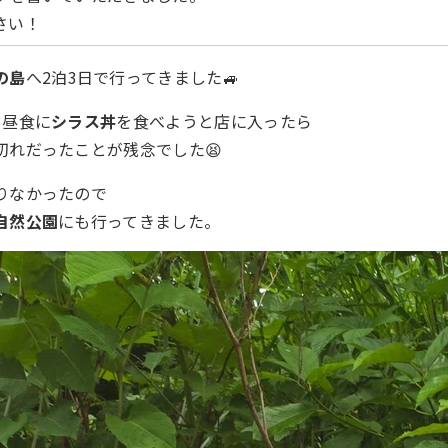
さい！
の島
へ2泊3日で行ってきました🚙
、昼食に
シラス丼
を食べようと店に入ったら
切れだったことが残念でした😫
りなかったので
自然公園
にも行ってきました。