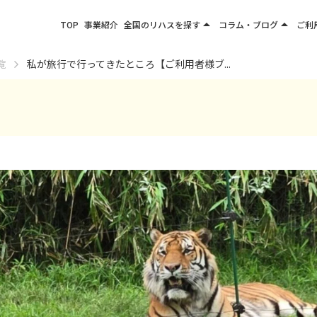
arrow_drop_up
arrow_drop_up
TOP
事業紹介
全国のリハスを探す
コラム・ブログ
ご利
関東エリア
お役立ちコラム
覧
私が旅行で行ってきたところ【ご利用者様ブ...
東北エリア
事業所ブログ
甲信越エリア
北陸エリア
東海エリア
関西エリア
四国・九州エリア