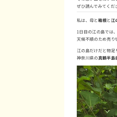
ぜひ読んでみてくだ
私は、母と
箱根
と
江
1日目の江の島では
天候不順のため売り
江の島だけだと物足
神奈川県の
真鶴半島