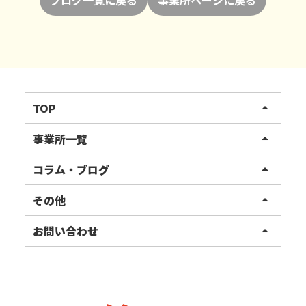
ブログ一覧に戻る
事業所ページに戻る
TOP
arrow_drop_up
リハスワーク
事業所一覧
arrow_drop_up
リハスファーム
関東エリア
コラム・ブログ
arrow_drop_up
東北エリア
事業所ブログ
その他
arrow_drop_up
甲信越エリア
ご利用者様の声
お知らせ
お問い合わせ
arrow_drop_up
北陸エリア
お役立ちコラム
よくある質問
資料請求
東海エリア
見学・相談