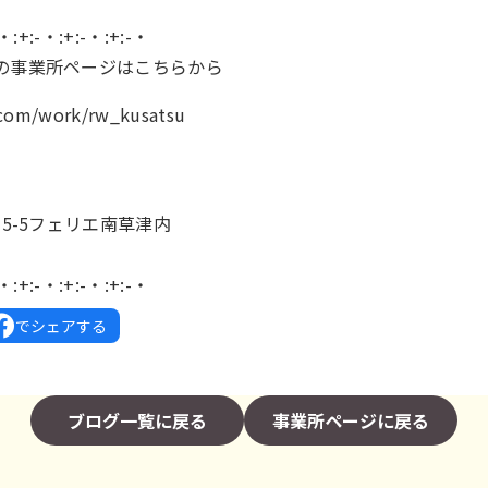
-・:+:-・:+:-・:+:-・
の事業所ページはこちらから
.com/work/rw_kusatsu
】
15-5フェリエ南草津内
-・:+:-・:+:-・:+:-・
でシェアする
ブログ一覧に戻る
事業所ページに戻る