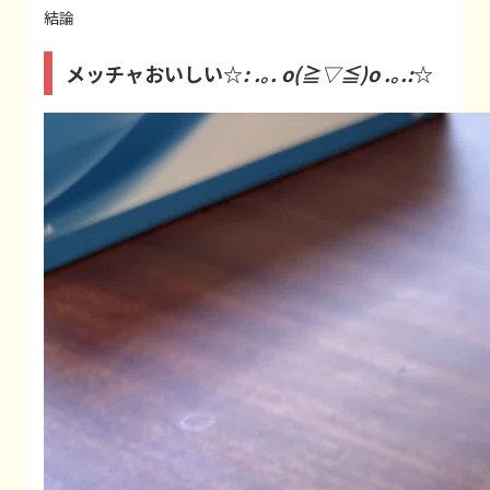
結論
メッチャおいしい☆
: .｡. o(≧▽≦)o .｡.:
☆