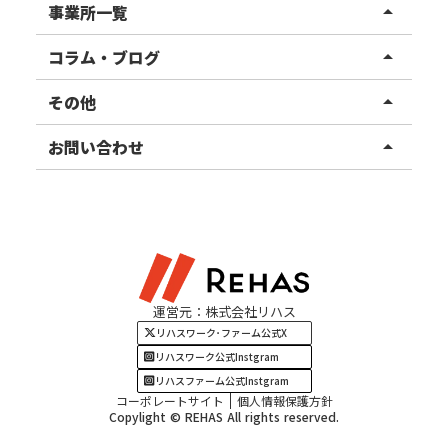
リハスワーク
事業所一覧
arrow_drop_up
リハスファーム
関東エリア
コラム・ブログ
arrow_drop_up
東北エリア
事業所ブログ
その他
arrow_drop_up
甲信越エリア
ご利用者様の声
お知らせ
お問い合わせ
arrow_drop_up
北陸エリア
お役立ちコラム
よくある質問
資料請求
東海エリア
見学・相談
関西エリア
運営元：株式会社リハス
四国・九州エリア
リハスワーク･ファーム公式X
リハスワーク公式Instgram
リハスファーム公式Instgram
コーポレートサイト
個人情報保護方針
Copylight © REHAS All rights reserved.