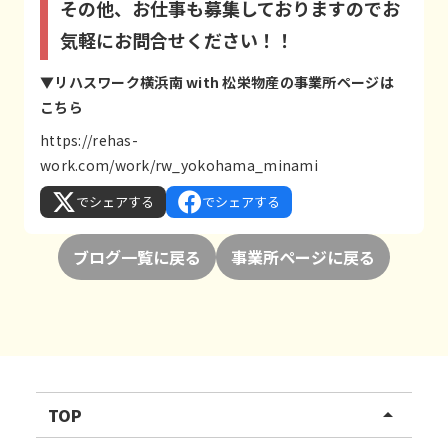
その他、お仕事も募集しておりますのでお
気軽にお問合せください！！
▼リハスワーク横浜南 with 松栄物産の事業所ページは
こちら
https://rehas-
work.com/work/rw_yokohama_minami
でシェアする
でシェアする
ブログ一覧に戻る
事業所ページに戻る
TOP
arrow_drop_up