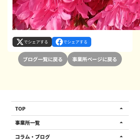
でシェアする
でシェアする
ブログ一覧に戻る
事業所ページに戻る
TOP
arrow_drop_up
リハスワーク
事業所一覧
arrow_drop_up
リハスファーム
関東エリア
コラム・ブログ
arrow_drop_up