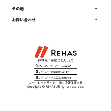
東北エリア
事業所ブログ
その他
arrow_drop_up
甲信越エリア
ご利用者様の声
お知らせ
お問い合わせ
arrow_drop_up
北陸エリア
お役立ちコラム
よくある質問
資料請求
東海エリア
見学・相談
関西エリア
運営元：株式会社リハス
四国・九州エリア
リハスワーク･ファーム公式X
リハスワーク公式Instgram
リハスファーム公式Instgram
コーポレートサイト
個人情報保護方針
Copylight © REHAS All rights reserved.