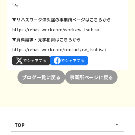
い。
▼リハスワーク津久居の事業所ページはこちらから
https://rehas-work.com/work/rw_tsuhisai
▼資料請求・見学相談はこちらから
https://rehas-work.com/contact/rw_tsuhisai
でシェアする
でシェアする
ブログ一覧に戻る
事業所ページに戻る
TOP
arrow_drop_up