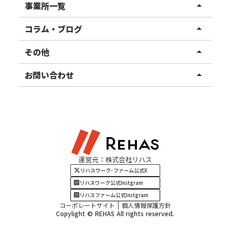
リハスワーク
事業所一覧
arrow_drop_up
リハスファーム
関東エリア
コラム・ブログ
arrow_drop_up
東北エリア
事業所ブログ
その他
arrow_drop_up
甲信越エリア
ご利用者様の声
お知らせ
お問い合わせ
arrow_drop_up
北陸エリア
お役立ちコラム
よくある質問
資料請求
東海エリア
見学・相談
関西エリア
運営元：株式会社リハス
四国・九州エリア
リハスワーク･ファーム公式X
リハスワーク公式Instgram
リハスファーム公式Instgram
コーポレートサイト
個人情報保護方針
Copylight © REHAS All rights reserved.