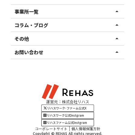
リハスワーク
事業所一覧
arrow_drop_up
リハスファーム
関東エリア
コラム・ブログ
arrow_drop_up
東北エリア
事業所ブログ
その他
arrow_drop_up
甲信越エリア
ご利用者様の声
お知らせ
お問い合わせ
arrow_drop_up
北陸エリア
お役立ちコラム
よくある質問
資料請求
東海エリア
見学・相談
関西エリア
運営元：株式会社リハス
四国・九州エリア
リハスワーク･ファーム公式X
リハスワーク公式Instgram
リハスファーム公式Instgram
コーポレートサイト
個人情報保護方針
Copylight © REHAS All rights reserved.