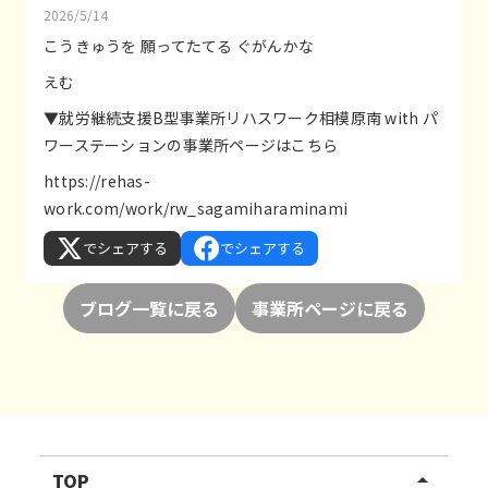
2026/5/14
こうきゅうを 願ってたてる ぐがんかな
えむ
▼就労継続支援B型事業所リハスワーク相模原南 with パ
ワーステーションの事業所ページはこちら
https://rehas-
work.com/work/rw_sagamiharaminami
でシェアする
でシェアする
ブログ一覧に戻る
事業所ページに戻る
TOP
arrow_drop_up