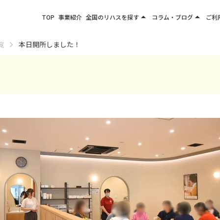
arrow_drop_up
arrow_drop_up
TOP
事業紹介
全国のリハスを探す
コラム・ブログ
ご利
関東エリア
お役立ちコラム
覧
本日開所しました！
東北エリア
事業所ブログ
甲信越エリア
北陸エリア
東海エリア
関西エリア
四国・九州エリア