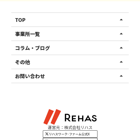
TOP
arrow_drop_up
リハスワーク
事業所一覧
arrow_drop_up
リハスファーム
関東エリア
コラム・ブログ
arrow_drop_up
東北エリア
事業所ブログ
その他
arrow_drop_up
甲信越エリア
ご利用者様の声
お知らせ
お問い合わせ
arrow_drop_up
北陸エリア
お役立ちコラム
よくある質問
資料請求
東海エリア
見学・相談
関西エリア
運営元：株式会社リハス
四国・九州エリア
リハスワーク･ファーム公式X