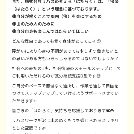
また、
株式会社リハスの考える「はたらく」は、「傍楽
（はたらく）」という理念に基づております。
🔴自分が働くことで周囲（傍）を楽にするため
🔴世のため人のために
🔴自分自身も楽しんではたらいてほしい
どんな理由であっても働く身体があってこそ😌
障がいにより心身の不調があっても少しずつ働きたいと
の思いがある方もいらっしゃるのではないでしょうか？
社会への最初の1歩、社会復帰のスモールステップとして
ご利用いただけるのが就労継続支援B型です😊
ご自分のペースで無理なく通所し、作業を通して自信を
つけてステップアップしていけるようサポートさせてい
ただきます✨
皆さまの「はたらく」気持ちを応援しております🕊️☘️
リハスワーク所沢は木のぬくもりを感じられるスッキリ
とした空間です🌿