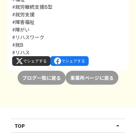
#就労継続支援B型
#就労支援
#障害福祉
#障がい
#リハスワーク
#就B
#リハス
でシェアする
でシェアする
ブログ一覧に戻る
事業所ページに戻る
TOP
arrow_drop_up