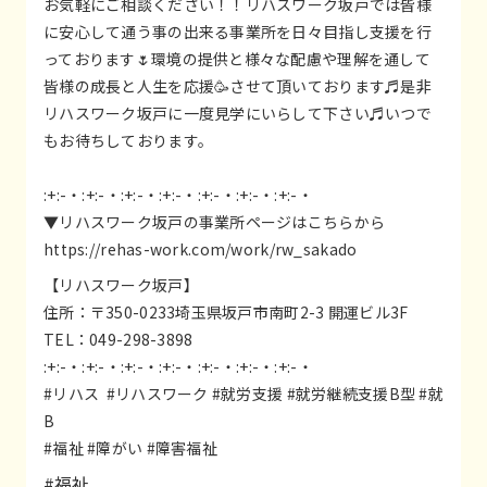
お気軽にご相談ください！！リハスワーク坂戸では皆様
に安心して通う事の出来る事業所を日々目指し支援を行
っております🌷環境の提供と様々な配慮や理解を通して
皆様の成長と人生を応援🥳させて頂いております♬是非
リハスワーク坂戸に一度見学にいらして下さい♬いつで
もお待ちしております。
:+:-・:+:-・:+:-・:+:-・:+:-・:+:-・:+:-・
▼リハスワーク坂戸の事業所ページはこちらから
https://rehas-work.com/work/rw_sakado
【リハスワーク坂戸】
住所：〒350-0233埼玉県坂戸市南町2-3 開運ビル3F
TEL：049-298-3898
:+:-・:+:-・:+:-・:+:-・:+:-・:+:-・:+:-・
#リハス
#リハスワーク #就労支援 #就労継続支援B型 #就
B
#福祉
#障がい #障害福祉
#福祉