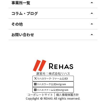
リハスワーク
事業所一覧
arrow_drop_up
リハスファーム
関東エリア
コラム・ブログ
arrow_drop_up
東北エリア
事業所ブログ
その他
arrow_drop_up
甲信越エリア
ご利用者様の声
お知らせ
お問い合わせ
arrow_drop_up
北陸エリア
お役立ちコラム
よくある質問
資料請求
東海エリア
見学・相談
関西エリア
運営元：株式会社リハス
四国・九州エリア
リハスワーク･ファーム公式X
リハスワーク公式Instgram
リハスファーム公式Instgram
コーポレートサイト
個人情報保護方針
Copylight © REHAS All rights reserved.