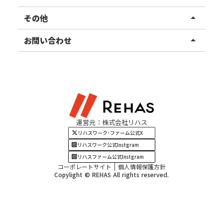
東北エリア
事業所ブログ
その他
arrow_drop_up
甲信越エリア
ご利用者様の声
お知らせ
お問い合わせ
arrow_drop_up
北陸エリア
お役立ちコラム
よくある質問
資料請求
東海エリア
見学・相談
関西エリア
運営元：株式会社リハス
四国・九州エリア
リハスワーク･ファーム公式X
リハスワーク公式Instgram
リハスファーム公式Instgram
コーポレートサイト
個人情報保護方針
Copylight © REHAS All rights reserved.