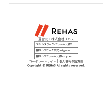
北陸エリア
お役立ちコラム
よくある質問
資料請求
東海エリア
見学・相談
関西エリア
運営元：株式会社リハス
四国・九州エリア
リハスワーク･ファーム公式X
リハスワーク公式Instgram
リハスファーム公式Instgram
コーポレートサイト
個人情報保護方針
Copylight © REHAS All rights reserved.