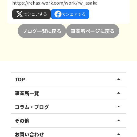
https://rehas-work.com/work/rw_asaka
でシェアする
でシェアする
ブログ一覧に戻る
事業所ページに戻る
TOP
arrow_drop_up
リハスワーク
事業所一覧
arrow_drop_up
リハスファーム
関東エリア
コラム・ブログ
arrow_drop_up
東北エリア
事業所ブログ
その他
arrow_drop_up
甲信越エリア
ご利用者様の声
お知らせ
お問い合わせ
arrow_drop_up