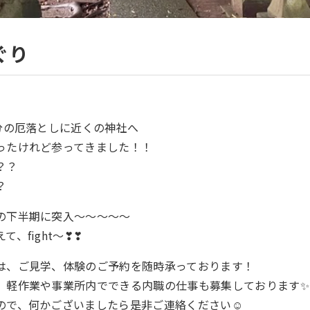
ぐり
半分の厄落としに近くの神社へ
ったけれど参ってきました！！
？？
？
の下半期に突入～～～～～
、fight～❣❣
は、ご見学、体験のご予約を随時承っております！
、軽作業や事業所内でできる内職の仕事も募集しております✨
ので、何かございましたら是非ご連絡ください☺