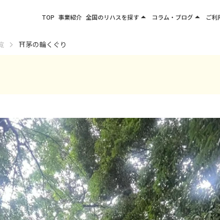
arrow_drop_up
arrow_drop_up
TOP
事業紹介
全国のリハスを探す
コラム・ブログ
ご利
関東エリア
お役立ちコラム
覧
⛩茅の輪くぐり
東北エリア
事業所ブログ
甲信越エリア
北陸エリア
東海エリア
関西エリア
四国・九州エリア