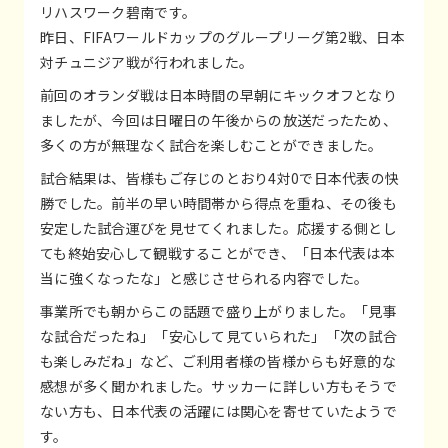
リハスワーク碧南です。
昨日、FIFAワールドカップのグループリーグ第2戦、日本
対チュニジア戦が行われました。
前回のオランダ戦は日本時間の早朝にキックオフとなり
ましたが、今回は日曜日の午後からの放送だったため、
多くの方が無理なく試合を楽しむことができました。
試合結果は、皆様もご存じのとおり4対0で日本代表の快
勝でした。前半の早い時間帯から得点を重ね、その後も
安定した試合運びを見せてくれました。応援する側とし
ても終始安心して観戦することができ、「日本代表は本
当に強くなったな」と感じさせられる内容でした。
事業所でも朝からこの話題で盛り上がりました。「見事
な試合だったね」「安心して見ていられた」「次の試合
も楽しみだね」など、ご利用者様の皆様からも好意的な
感想が多く聞かれました。サッカーに詳しい方もそうで
ない方も、日本代表の活躍には関心を寄せていたようで
す。