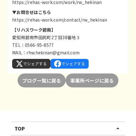
https://rehas-work.com/work/rw_hekinan
▼お問合せはこちら
https://rehas-work.com/contact/rw_hekinan
【リハスワーク碧南】
愛知県碧南市田尻町2丁目38番地３
TEL：0566-95-8577
MAIL：
rhw.hekinan@gmail.com
でシェアする
でシェアする
ブログ一覧に戻る
事業所ページに戻る
TOP
arrow_drop_up