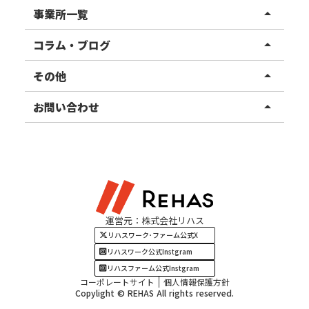
リハスワーク
事業所一覧
arrow_drop_up
リハスファーム
関東エリア
コラム・ブログ
arrow_drop_up
東北エリア
事業所ブログ
その他
arrow_drop_up
甲信越エリア
ご利用者様の声
お知らせ
お問い合わせ
arrow_drop_up
北陸エリア
お役立ちコラム
よくある質問
資料請求
東海エリア
見学・相談
関西エリア
運営元：株式会社リハス
四国・九州エリア
リハスワーク･ファーム公式X
リハスワーク公式Instgram
リハスファーム公式Instgram
コーポレートサイト
個人情報保護方針
Copylight © REHAS All rights reserved.