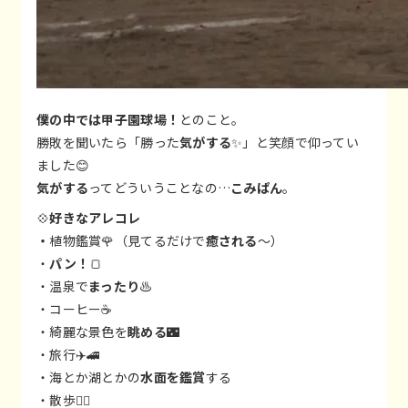
僕の中では甲子園球場！
とのこと。
勝敗を聞いたら「勝った
気がする
✨」と笑顔で仰ってい
ました😊
気がする
ってどういうことなの…
こみぱん
。
💠
好きなアレコレ
・
植物鑑賞🌹（見てるだけで
癒される
～）
・
パン！
🍞
・温泉で
まったり
♨️
・コーヒー☕️
・綺麗な景色を
眺める
🌃
・旅行✈️🚄
・海とか湖とかの
水面を鑑賞
する
・散歩🚶‍♂️