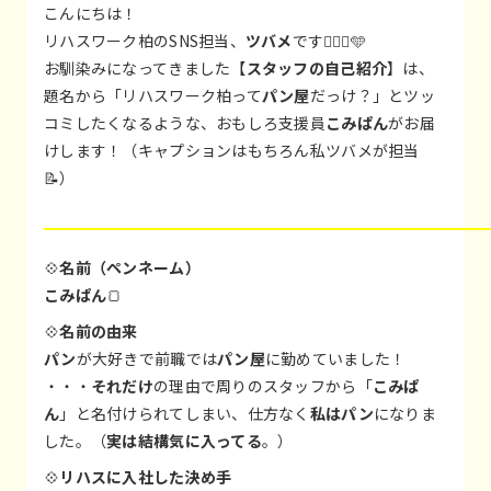
こんにちは！
リハスワーク柏のSNS担当、
ツバメ
です💁🏻‍♀️🩵
お馴染みになってきました【
スタッフの自己紹介
】は、
題名から「リハスワーク柏って
パン屋
だっけ？」とツッ
コミしたくなるような、おもしろ支援員
こみぱん
がお届
けします！（キャプションはもちろん私ツバメが担当
📝）
💠
名前（ペンネーム）
こみぱん
🍞
💠
名前の由来
パン
が大好きで前職では
パン屋
に勤めていました！
・・・
それだけ
の理由で周りのスタッフから「
こみぱ
ん
」と名付けられてしまい、仕方なく
私はパン
になりま
した。（
実は結構気に入ってる
。）
💠
リハスに入社した決め手