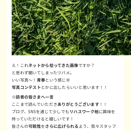
え！これ
ネットから拾ってきた画像
ですか？
と思わず聞いてしまったツバメ。
いい写真～！
青春
という感じ🌸
写真コンテスト
とかに出したらいいと思います！！
💠
読者の皆さまへ一言
ここまで読んでいただき
ありがとうございます
！！
ブログ、SNSを通じて少しでも
リハスワーク柏
に興味を
持っていただけると嬉しいです！
皆さんの
可能性
を
さらに広げられる
よう、我々スタッフ