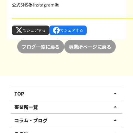
公式SNS📚
Instagram
📚
でシェアする
でシェアする
ブログ一覧に戻る
事業所ページに戻る
TOP
arrow_drop_up
リハスワーク
事業所一覧
arrow_drop_up
リハスファーム
関東エリア
コラム・ブログ
arrow_drop_up
東北エリア
事業所ブログ