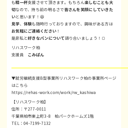
も
精一杯
支援させて頂きます。もちろん
楽しむことも大
切
なので、持ち前の明るさで
皆さんを笑顔にしていきた
い
と思います！😆
見学
、
体験
も随時行っておりますので、興味がある方は
お気軽にご連絡ください
！
是非私と
好きなパンについて
語り合いましょう！🍞
リハスワーク柏
支援員
こみぱん
▼就労継続支援B型事業所リハスワーク柏の事業所ページ
はこちら
https://rehas-work.com/work/rw_kashiwa
【リハスワーク柏】
住所：〒277-0011
千葉県柏市東上町3-8 柏パークホームズ1階
TEL：04-7199-7132