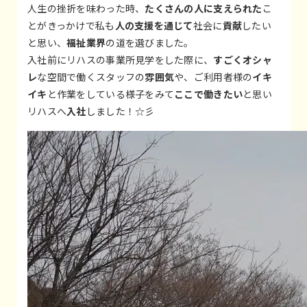
人生の挫折を味わった時、
たくさんの人に支えられた
こ
とがきっかけで私も
人の支援を通じて
社会に
貢献
したい
と思い、
福祉業界
の道を選びました。
入社前にリハスの事業所見学をした際に、
すごくオシャ
レ
な空間で働くスタッフの
雰囲気
や、ご利用者様の
イキ
イキ
と作業をしている様子をみて
ここで働きたい
と思い
リハスへ
入社
しました！☆彡