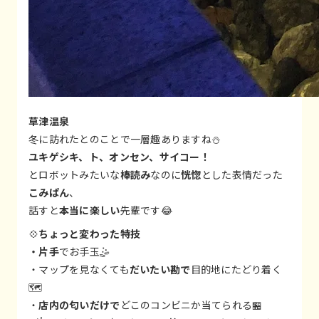
草津温泉
冬に訪れたとのことで一層趣ありますね⛄
ユキゲシキ、ト、オンセン、サイコー！
とロボットみたいな
棒読み
なのに
恍惚
とした表情だった
こみぱん
、
話すと
本当に楽しい
先輩です😂
💠
ちょっと変わった特技
・片手
でお手玉🤹
・マップを見なくても
だいたい勘で
目的地にたどり着く
🗺️
・
店内の匂いだけで
どこのコンビニか当てられる🏪