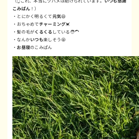
（👆これ、本当にツバメは助けられています。
いつも感謝
こみぱん
！）
・とにかく明るくて
元気
😆
・おちゃめで
チャーミング
💓
・髪の毛が
くるくる
している🧑‍🦱
・なんか
いつも
楽しそう🤩
・
お昼寝
のこみぱん