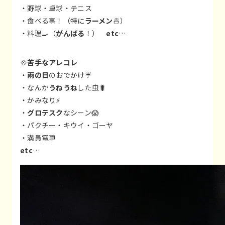
・野球・卓球・テニス
・食べる事！（特に
ラーメン
🍜）
・料理🍳（
がんばる
！）
etc
…
💠
苦手なアレコレ
・
雨の日
のおでかけ☔
・なんか
うねうね
した虫🐛
・かみなり⚡
・
グロテスク
なシーン😱
・パクチー・キウイ・ゴーヤ
・満員電車
etc
…