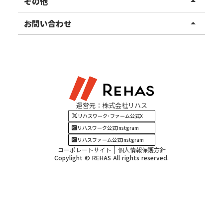
その他
arrow_drop_up
甲信越エリア
ご利用者様の声
お知らせ
お問い合わせ
arrow_drop_up
北陸エリア
お役立ちコラム
よくある質問
資料請求
東海エリア
見学・相談
関西エリア
運営元：株式会社リハス
四国・九州エリア
リハスワーク･ファーム公式X
リハスワーク公式Instgram
リハスファーム公式Instgram
コーポレートサイト
個人情報保護方針
Copylight © REHAS All rights reserved.