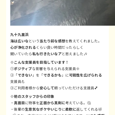
九十九里浜
海は広いな
という
当たり前な感想
を教えてくれました。
心が浄化される
くらい良い時間だったらしく
聞いていたら
私も行きたいなア
と思えました🎶
💠
こんな支援員を目指しています！
①
ポジティブ
な影響を与えられる支援員🌞
②「
できない
」を「
できるかも
」に
可能性を広げられる
支援員💪
③ご利用者様から
安心して
頼っていただける支援員💕
💠
他のスタッフからの印象
・
真面目
に物事を
正面から真剣に
考えている。🤔
・後輩の
生意気なボケやいじり
に
柔軟に
返してくれる🤣