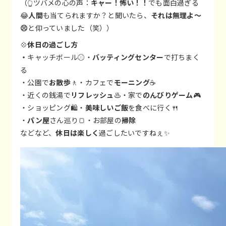
（👆ツバメの心の声：
キャー！怖い！！
でも面白過ぎる
😂
人間
も当てられますか？と聞いたら、
それは無理よ～
😣
と仰っていました（笑））
💠
休日の過ごし方
・
キャッチボール⚾️・
バッティングセンター
で打ちまく
る
・公園で
お散歩
🚶・カフェで
モーニング
☕
・近くの銭湯で
リフレッシュ
♨・家で
のんびりゲーム
🎮
・ショッピング🛍️・
美味しいご飯
を食べに行く🍴
・
パン屋
さん巡り🍞・お部屋の
掃除
などなど、
休日は楽しく
過ごしたいですねぇ✨