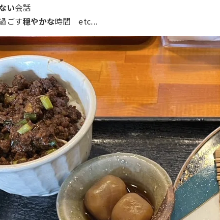
ない
会話
過ごす
穏やかな
時間 etc...