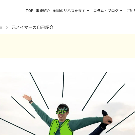
arrow_drop_up
arrow_drop_up
TOP
事業紹介
全国のリハスを探す
コラム・ブログ
ご利
関東エリア
お役立ちコラム
覧
元スイマーの自己紹介
東北エリア
事業所ブログ
甲信越エリア
北陸エリア
東海エリア
関西エリア
四国・九州エリア