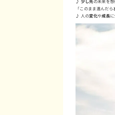
♪
少し先
の未来を想
「このまま進んだら
♪ 人の
変化
や
成長
に