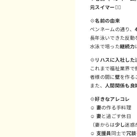
元スイマー
🏊‍♂️
💠
名前の由来
ペンネームの通り、
長年泳いできた反動
水泳で培った
継続力
💠
リハスに入社した
これまで福祉業界で
者様の間に
壁
を作る
また、
人間関係も良
💠
好きなアレコレ
☺
妻
の作る手料理
☺
妻
と過ごす休日
（妻からは
少し
迷惑
☺
支援員
同士で
冗談