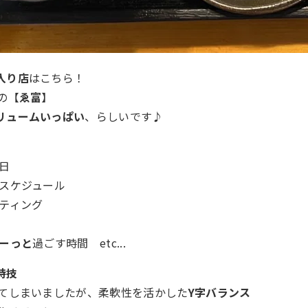
入り店
はこちら！
の【
ゑ富
】
リュームいっぱい
、らしいです♪
日
スケジュール
ティング
ーっと
過ごす時間 etc...
特技
ってしまいましたが、柔軟性を活かした
Y字バランス