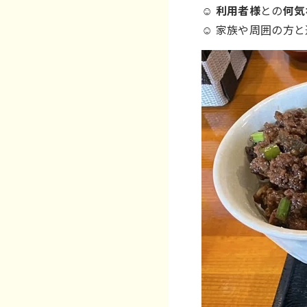
☺
利用者様
との
何気
☺ 家族や周囲の方と