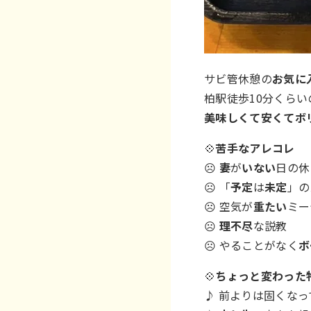
サビ管休憩の
お気に
柏駅徒歩10分くらい
美味しくて安くてボ
💠
苦手なアレコレ
☹
妻
が
いない
日の休
☹ 「
予定
は
未定
」の
☹ 空気が
重たい
ミー
☹
理不尽
な説教
☹ やることがなく
ボ
💠
ちょっと変わった
♪ 前よりは固くな