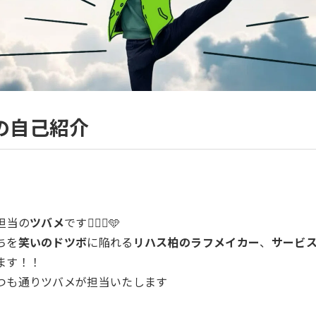
の自己紹介
担当の
ツバメ
です🙋🏻‍♀️🩵
ちを
笑いのドツボ
に陥れる
リハス柏のラフメイカー
、
サービ
ます！！
つも通りツバメが担当いたします
）