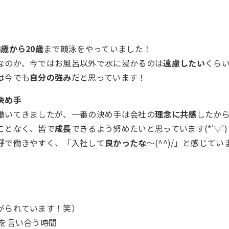
4歳から20歳
まで競泳をやっていました！
なのか、今ではお風呂以外で水に浸かるのは
遠慮したい
くら
は今でも
自分の強み
だと思っています！
決め手
働いてきましたが、一番の決め手は会社の
理念に共感
したか
ことなく、皆で
成長
できるよう努めたいと思っています(*'▽')
好
で働きやすく、「入社して
良かったな
～(^^)/」と感じてい
がられています！笑）
を言い合う時間