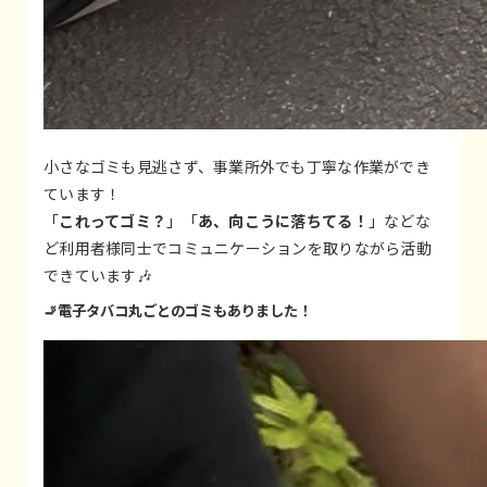
小さなゴミも見逃さず、事業所外でも丁寧な作業ができ
ています！
「
これってゴミ？
」「
あ、向こうに落ちてる！
」などな
ど利用者様同士でコミュニケーションを取りながら活動
できています🎶
🚬電子タバコ丸ごとのゴミもありました！