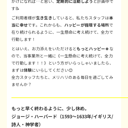
かけになれば…と思い、
定期的に活動しよう
と計画中で
す📝
ご利用者様が
生き生き
していると、私たちスタッフは
本
当に幸せ
です。これからも、
ハッピーが循環する場所
で
在り続けられるように、一生懸命に考え続けて、全力で
行動します！
とはいえ、お力添えをいただけると
もっとハッピー
🍀な
ので、当事業所と一緒に《一生懸命に考え続けて、全力
で行動します！！》という方がいらっしゃいましたら、
まずは
体験
にいらしてください😊
全力スタッフたちと、メリハリのある毎日を過ごしてみ
ませんか？
もっと早く終わるように、少し休め。
ジョージ・ハーバード（1593～1633年/イギリス/
詩人・神学者）