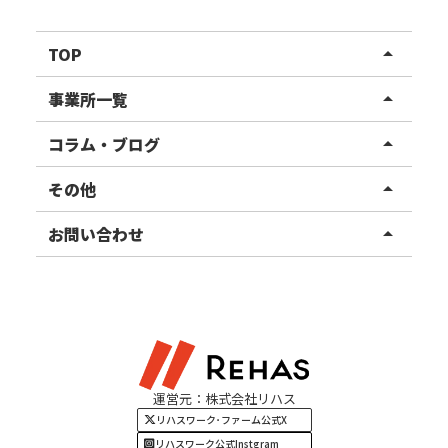
TOP
arrow_drop_up
リハスワーク
事業所一覧
arrow_drop_up
リハスファーム
関東エリア
コラム・ブログ
arrow_drop_up
東北エリア
事業所ブログ
その他
arrow_drop_up
甲信越エリア
ご利用者様の声
お知らせ
お問い合わせ
arrow_drop_up
北陸エリア
お役立ちコラム
よくある質問
資料請求
東海エリア
見学・相談
関西エリア
運営元：株式会社リハス
四国・九州エリア
リハスワーク･ファーム公式X
リハスワーク公式Instgram