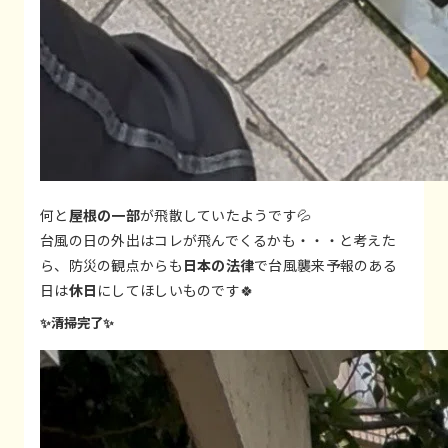
何と
屋根の一部
が飛散していたようです💦
台風の日の外出はコレが飛んでくるかも・・・と考えた
ら、防災の観点からも
日本の法律
で台風襲来予報のある
日は
休日
にしてほしいものです🍀
✨清掃完了✨