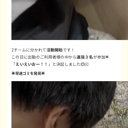
2チームに分かれて
活動開始
です！
この日に出勤のご利用者様の中から
選抜３名
が参加🌟
「
えいえいおー！！
」と決起しました🙆🏻
🌟早速ゴミを発見🌟