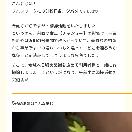
こんにちは！
リハスワーク柏のSNS担当、
ツバメ
です🙋🏻‍♀️🩵
今更ながらですが…
清掃活動
をいたしました！
というのも、前回の台風【
チャンミー
】の影響で、事業
所の外は
沢山の飛来物
で散らかっていて、最寄りの柏駅
から事業所までの道はいつもと違って「
どこを通ろうか
な
💦」と足踏みしてしまうような景色でした。
そこで、
地域へ日頃の感謝を込めて
利用者様と
一緒にお
掃除
しようよ！！という話になり、午前中に清掃活動を
実施🧹🍂
👇始める前はこんな感じ