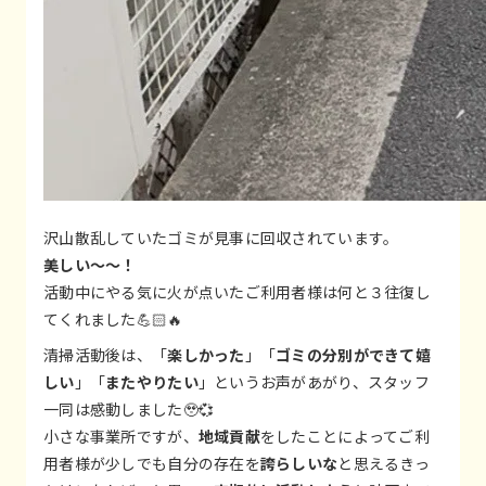
沢山散乱していたゴミが見事に回収されています。
美しい～～！
活動中にやる気に火が点いたご利用者様は何と３往復し
てくれました💪🏻🔥
清掃活動後は、「
楽しかった
」「
ゴミの分別ができて嬉
しい
」「
またやりたい
」というお声があがり、スタッフ
一同は感動しました🥹💞
小さな事業所ですが、
地域貢献
をしたことによってご利
用者様が少しでも自分の存在を
誇らしいな
と思えるきっ