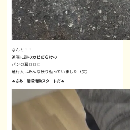
なんと！！
道端に謎の
カビだらけ
の
パンの耳🍞🍞🍞
通行人はみんな振り返っていました（笑）
🔥さあ！清掃活動スタートだ🔥