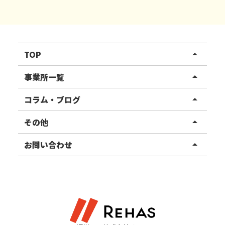
TOP
arrow_drop_up
リハスワーク
事業所一覧
arrow_drop_up
リハスファーム
関東エリア
コラム・ブログ
arrow_drop_up
東北エリア
事業所ブログ
その他
arrow_drop_up
甲信越エリア
ご利用者様の声
お知らせ
お問い合わせ
arrow_drop_up
北陸エリア
お役立ちコラム
よくある質問
資料請求
東海エリア
見学・相談
関西エリア