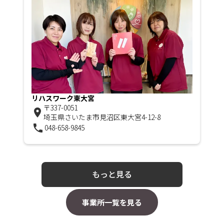
リハスワーク東大宮
〒337-0051
room
埼玉県さいたま市見沼区東大宮4-12-8
phone
048-658-9845
もっと見る
事業所一覧を見る