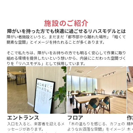
施設のご紹介
障がいを持った方でも快適に過ごせるリハスモデルとは
障がい者施設というと、まだまだ「都市部から離れた場所」「暗くて
簡素な空間」とイメージを持たれることが多くあります。
そこで私たちは、障がいをお持ちの方でも明るく安心して作業に取り
組める環境を提供したいという想いから、内装にこだわった空間づく
りを「リハスモデル」として採用しています。
エントランス
フロア
作
入口を入ると、来客者を迎えるメ
「木の温もりを感じる、カフェの
精
ッセージがあります。
ようなお洒落な空間」をイメージ
木