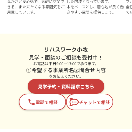
温かさと安心感で、気軽に訪問で
した内装となっています。
ブ
きる、また来たくなる雰囲気をご
木をベースとし、居心地が良く働
全
用意しています。
きやすい空間を提供します。
て
リハスワーク小牧
見学・面談のご相談も受付中！
お電話は平日9:00～17:00で承ります。
①希望する事業所名②問合せ内容
をお伝えください。
見学予約・資料請求こちら
phone
電話で相談
チャットで相談