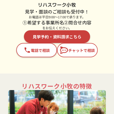
リハスワーク小牧
見学・面談のご相談も受付中！
お電話は平日9:00～17:00で承ります。
①希望する事業所名②問合せ内容
をお伝えください。
見学予約・資料請求こちら
phone
電話で相談
チャットで相談
リハスワーク小牧の特徴