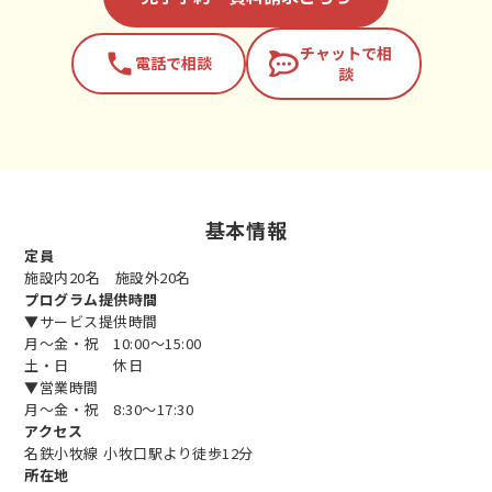
チャットで相
phone
電話で相談
談
基本情報
定員
施設内20名 施設外20名
プログラム提供時間
▼サービス提供時間
月～金・祝 10:00～15:00
土・日 休日
▼営業時間
月～金・祝 8:30～17:30
アクセス
名鉄小牧線 小牧口駅より徒歩12分
所在地