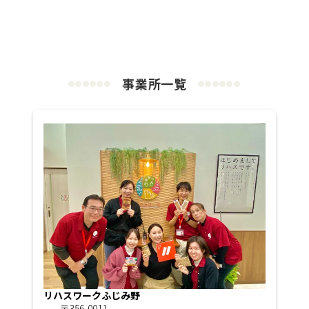
事業所一覧
●
●
●
●
●
●
●
●
●
●
●
●
リハスワークふじみ野
〒356-0011