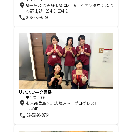
room
埼玉県ふじみ野市福岡2-1-6 イオンタウンふじ
み野 1,2階 234-1, 234-2
phone
049-293-6196
リハスワーク豊島
〒170-0004
room
東京都豊島区北大塚2-8-11プログレスヒ
ルズ4F
phone
03-5980-8764