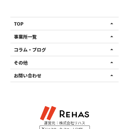
TOP
arrow_drop_up
リハスワーク
事業所一覧
arrow_drop_up
リハスファーム
関東エリア
コラム・ブログ
arrow_drop_up
東北エリア
事業所ブログ
その他
arrow_drop_up
甲信越エリア
ご利用者様の声
お知らせ
お問い合わせ
arrow_drop_up
北陸エリア
お役立ちコラム
よくある質問
資料請求
東海エリア
見学・相談
関西エリア
運営元：株式会社リハス
四国・九州エリア
リハスワーク･ファーム公式X