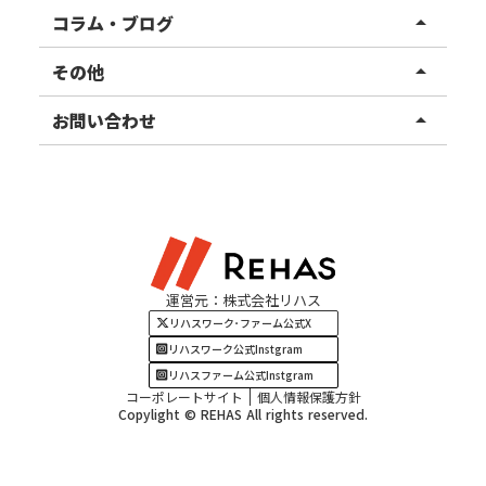
リハスファーム
関東エリア
コラム・ブログ
arrow_drop_up
東北エリア
事業所ブログ
その他
arrow_drop_up
甲信越エリア
ご利用者様の声
お知らせ
お問い合わせ
arrow_drop_up
北陸エリア
お役立ちコラム
よくある質問
資料請求
東海エリア
見学・相談
関西エリア
運営元：株式会社リハス
四国・九州エリア
リハスワーク･ファーム公式X
リハスワーク公式Instgram
リハスファーム公式Instgram
コーポレートサイト
個人情報保護方針
Copylight © REHAS All rights reserved.