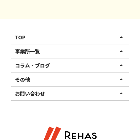
TOP
arrow_drop_up
リハスワーク
事業所一覧
arrow_drop_up
リハスファーム
関東エリア
コラム・ブログ
arrow_drop_up
東北エリア
事業所ブログ
その他
arrow_drop_up
甲信越エリア
ご利用者様の声
お知らせ
お問い合わせ
arrow_drop_up
北陸エリア
お役立ちコラム
よくある質問
資料請求
東海エリア
見学・相談
関西エリア