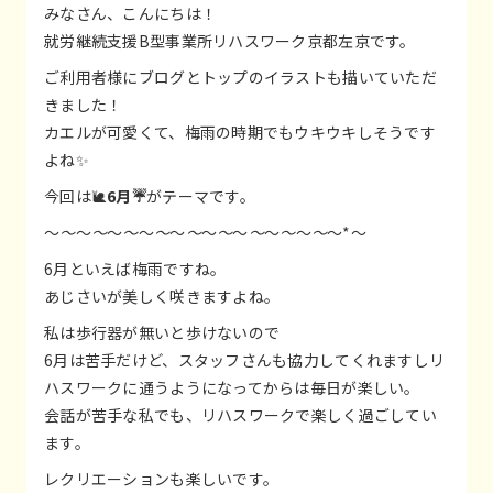
みなさん、こんにちは！
就労継続支援B型事業所リハスワーク京都左京です。
ご利用者様にブログとトップのイラストも描いていただ
きました！
カエルが可愛くて、梅雨の時期でもウキウキしそうです
よね✨
今回は🐌
6月☔
がテーマです。
～
～
～
～
～
～
～
～
～
～
～
～
～
～
～
～
～
～
～*～
6月といえば梅雨ですね。
あじさいが美しく咲きますよね。
私は歩行器が無いと歩けないので
6月は苦手だけど、スタッフさんも協力してくれますしリ
ハスワークに通うようになってからは毎日が楽しい。
会話が苦手な私でも、リハスワークで楽しく過ごしてい
ます。
レクリエーションも楽しいです。