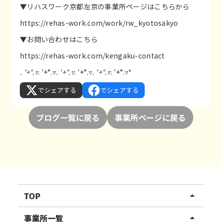
▼リハスワーク京都左京の事業所ページはこちらから
https://rehas-work.com/work/rw_kyotosakyo
▼お問い合わせはこちら
https://rehas-work.com/kengaku-contact
. '+°.▿
. '+°.▿
. '+°.▿
. '+°.▿
. '+°.▿
. '+°.▿*
でシェアする
でシェアする
ブログ一覧に戻る
事業所ページに戻る
TOP
arrow_drop_up
リハスワーク
事業所一覧
arrow_drop_up