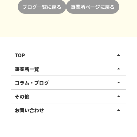
ブログ一覧に戻る
事業所ページに戻る
TOP
arrow_drop_up
リハスワーク
事業所一覧
arrow_drop_up
リハスファーム
関東エリア
コラム・ブログ
arrow_drop_up
東北エリア
事業所ブログ
その他
arrow_drop_up
甲信越エリア
ご利用者様の声
お知らせ
お問い合わせ
arrow_drop_up
北陸エリア
お役立ちコラム
よくある質問
資料請求
東海エリア
見学・相談