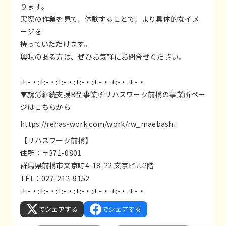
ります。
実際の作業を見て、体験することで、より具体的なイメ
ージを
持っていただけます。
興味のある方は、ぜひお気軽にお問合せください。
:+:-・:+:-・:+:-・:+:-・:+:-・:+:-・:+:-・
▼就労継続支援B型事業所リハスワーク前橋の事業所ペー
ジはこちらから
https://rehas-work.com/work/rw_maebashi
【リハスワーク前橋】
住所：〒371-0801
群馬県前橋市文京町4-18-22 文京ビル2階
TEL：027-212-9152
:+:-・:+:-・:+:-・:+:-・:+:-・:+:-・:+:-・
でシェアする
でシェアする