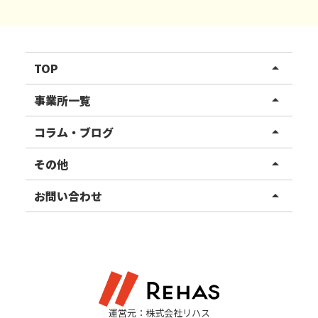
TOP
arrow_drop_up
リハスワーク
事業所一覧
arrow_drop_up
リハスファーム
関東エリア
コラム・ブログ
arrow_drop_up
東北エリア
事業所ブログ
その他
arrow_drop_up
甲信越エリア
ご利用者様の声
お知らせ
お問い合わせ
arrow_drop_up
北陸エリア
お役立ちコラム
よくある質問
資料請求
東海エリア
見学・相談
関西エリア
運営元：株式会社リハス
四国・九州エリア