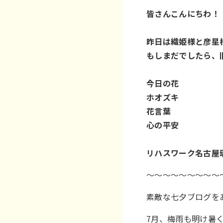
皆さんこんにちわ！
昨日は織姫様と彦星
もしまだでしたら、
今日の花
ホオズキ
花言葉
心の平安
リハスワーク名古屋
～～～～～～～～～
素敵な七夕ブログを
7月、梅雨も明け暑