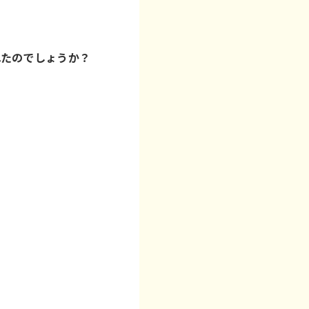
れたのでしょうか？