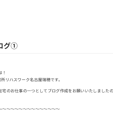
ログ①
は！
業所リハスワーク名古屋瑞穂です。
在宅のお仕事の一つとしてブログ作成をお願いいたしました
～～～～～～～～～～～～～～～