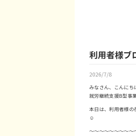
利用者様ブ
2026/7/8
みなさん、こんにち
就労継続支援B型事
本日は、利用者様の
☺
～～～～～～～～～